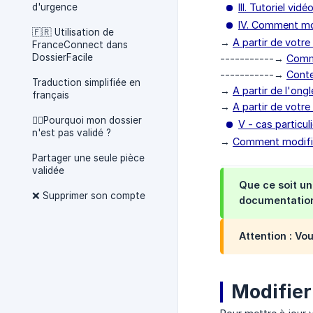
d'urgence
III. Tutoriel vidé
IV. Comment mod
🇫🇷 Utilisation de
→
A partir de votre
FranceConnect dans
DossierFacile
-----------→
Comme
-----------→
Conte
Traduction simplifiée en
→
A partir de l'ong
français
→
A partir de votre
🤦‍♂️Pourquoi mon dossier
V - cas particul
n'est pas validé ?
→
Comment modifier
Partager une seule pièce
validée
Que ce soit u
❌ Supprimer son compte
documentation
Attention : Vou
Modifier