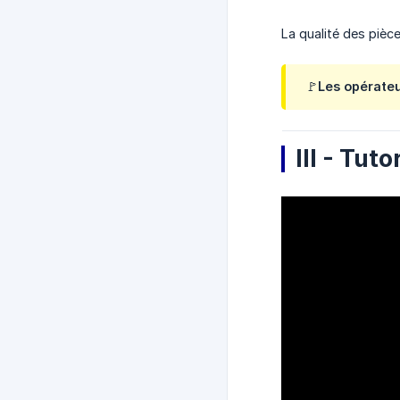
La qualité des pièce
🚩Les opérateu
III - Tut