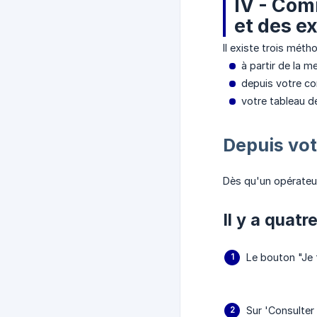
IV - Com
et des e
Il existe trois méth
à partir de la m
depuis votre c
votre tableau d
Depuis vot
Dès qu'un opérateu
Il y a quat
Le bouton "Je f
Sur 'Consulter